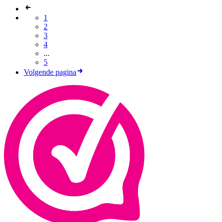
1
2
3
4
...
5
Volgende pagina