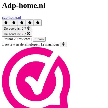
Adp-home.nl
adp-home.nl
De score is:
9,7
De score is:
9,7
|
totaal 29 reviews
|
1 bron
1 review in de afgelopen 12 maanden