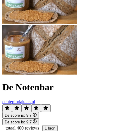
De Notenbar
echtepindakaas.nl
De score is:
9,7
De score is:
9,7
|
totaal 400 reviews
|
1 bron