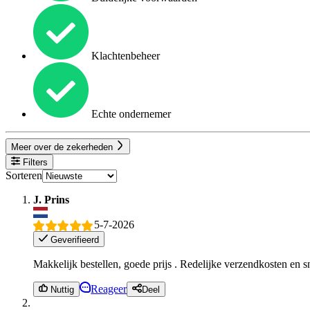
Klachtenbeheer
Echte ondernemer
Meer over de zekerheden
Filters
Sorteren
J. Prins
5-7-2026
Geverifieerd
Makkelijk bestellen, goede prijs . Redelijke verzendkosten en s
Reageer
Nuttig
Deel