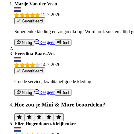
Marije Van der Veen
15-7-2026
Geverifieerd
Superleuke kleding en zo goedkoop! Wordt ook snel en altijd g
Reageer
Nuttig
Deel
Everdina Baars-Vos
14-7-2026
Geverifieerd
Goede service, kwalitatief goede kleding
Reageer
Nuttig
Deel
Hoe zou je Mini & More beoordelen?
Elize Hogendoorn-Kleijbeuker