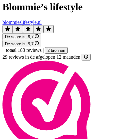
Blommie’s lifestyle
blommieslifestyle.nl
De score is:
9,7
De score is:
9,7
|
totaal 183 reviews
|
2 bronnen
29 reviews in de afgelopen 12 maanden