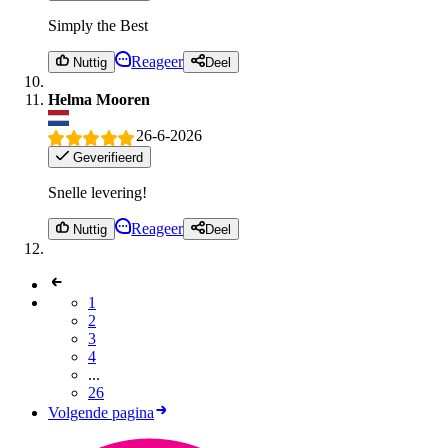
Simply the Best
Reageer
Nuttig
Deel
Helma Mooren
26-6-2026
Geverifieerd
Snelle levering!
Reageer
Nuttig
Deel
1
2
3
4
...
26
Volgende pagina