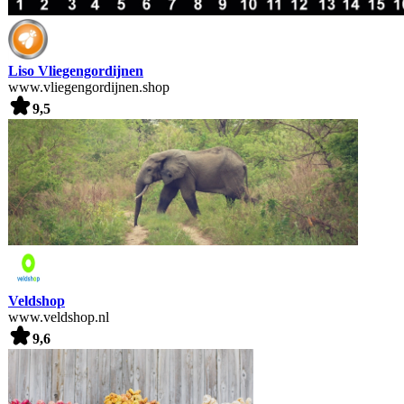
Liso Vliegengordijnen
www.vliegengordijnen.shop
9,5
Veldshop
www.veldshop.nl
9,6