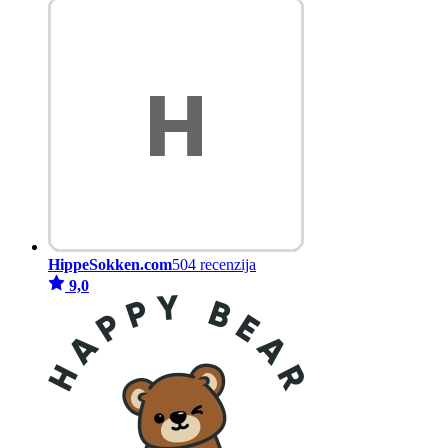
HippeSokken.com
504 recenzija
9,0