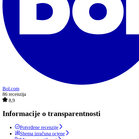
Bol.com
86 recenzija
8,9
Informacije o transparentnosti
Potvrđene recenzije
Shema izračuna ocjene