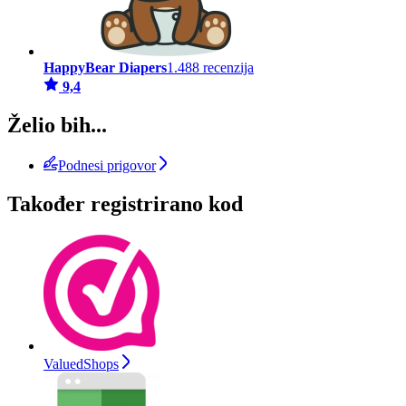
HappyBear Diapers
1.488 recenzija
9,4
Želio bih...
Podnesi prigovor
Također registrirano kod
ValuedShops