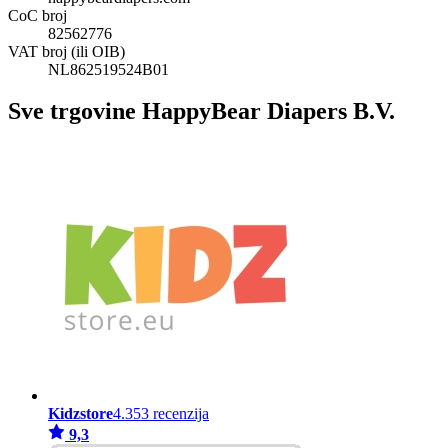
CoC broj
82562776
VAT broj (ili OIB)
NL862519524B01
Sve trgovine HappyBear Diapers B.V.
Kidzstore
4.353 recenzija
9,3