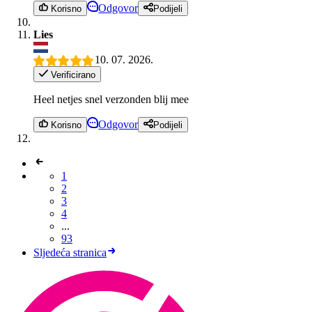
Odgovor
Korisno
Podijeli
Lies
10. 07. 2026.
Verificirano
Heel netjes snel verzonden blij mee
Odgovor
Korisno
Podijeli
1
2
3
4
...
93
Sljedeća stranica