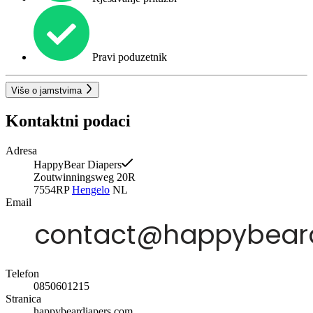
Pravi poduzetnik
Više o jamstvima
Kontaktni podaci
Adresa
HappyBear Diapers
Zoutwinningsweg 20R
7554RP
Hengelo
NL
Email
Telefon
0850601215
Stranica
happybeardiapers.com