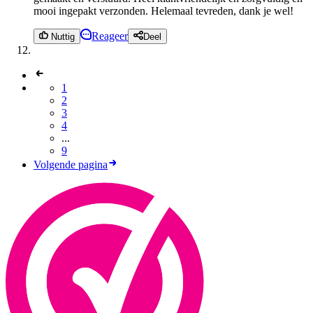
mooi ingepakt verzonden. Helemaal tevreden, dank je wel!
Reageer
Nuttig
Deel
1
2
3
4
...
9
Volgende pagina