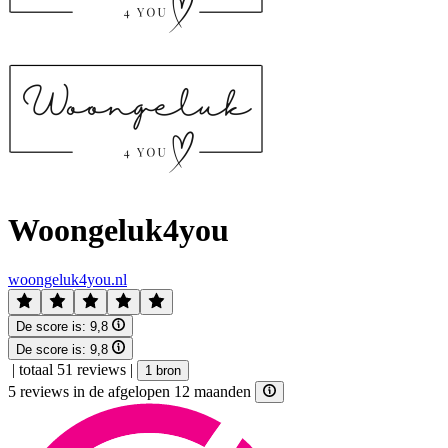
Woongeluk4you
woongeluk4you.nl
De score is:
9,8
De score is:
9,8
|
totaal 51 reviews
|
1 bron
5 reviews in de afgelopen 12 maanden