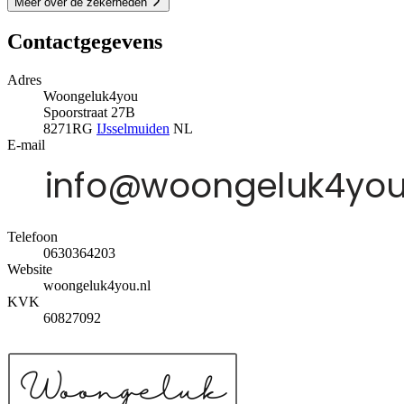
Meer over de zekerheden
Contactgegevens
Adres
Woongeluk4you
Spoorstraat 27B
8271RG
IJsselmuiden
NL
E-mail
Telefoon
0630364203
Website
woongeluk4you.nl
KVK
60827092