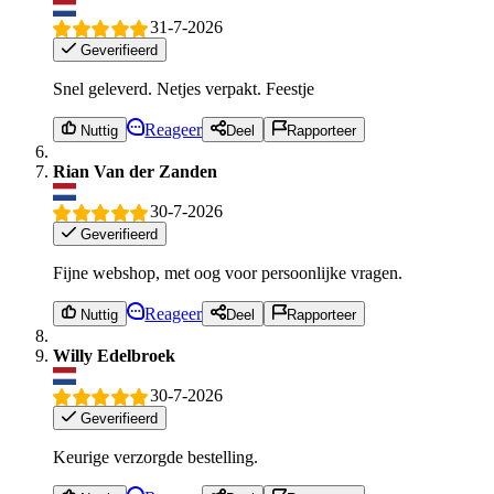
31-7-2026
Geverifieerd
Snel geleverd. Netjes verpakt. Feestje
Reageer
Nuttig
Deel
Rapporteer
Rian Van der Zanden
30-7-2026
Geverifieerd
Fijne webshop, met oog voor persoonlijke vragen.
Reageer
Nuttig
Deel
Rapporteer
Willy Edelbroek
30-7-2026
Geverifieerd
Keurige verzorgde bestelling.