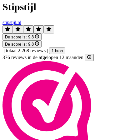
Stipstijl
stipstijl.nl
De score is:
9,8
De score is:
9,8
|
totaal 2.268 reviews
|
1 bron
376 reviews in de afgelopen 12 maanden