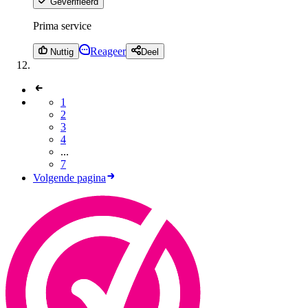
Geverifieerd
Prima service
Reageer
Nuttig
Deel
1
2
3
4
...
7
Volgende pagina