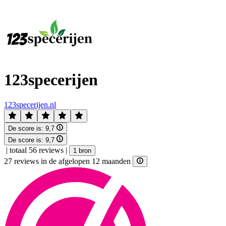
123specerijen
123specerijen.nl
De score is:
9,7
De score is:
9,7
|
totaal 56 reviews
|
1 bron
27 reviews in de afgelopen 12 maanden