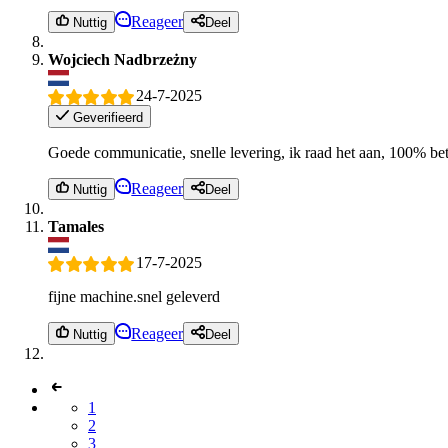
Reageer
Nuttig
Deel
Wojciech Nadbrzeżny
24-7-2025
Geverifieerd
Goede communicatie, snelle levering, ik raad het aan, 100% bet
Reageer
Nuttig
Deel
Tamales
17-7-2025
fijne machine.snel geleverd
Reageer
Nuttig
Deel
1
2
3