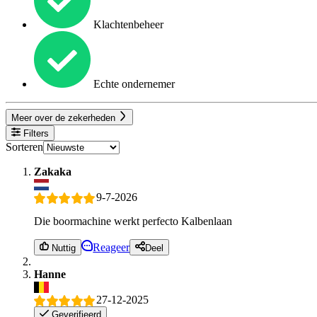
Klachtenbeheer
Echte ondernemer
Meer over de zekerheden
Filters
Sorteren
Zakaka
9-7-2026
Die boormachine werkt perfecto Kalbenlaan
Reageer
Nuttig
Deel
Hanne
27-12-2025
Geverifieerd