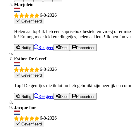
Marjolein
6-8-2026
Geverifieerd
Helemaal top! Ik heb een suprisebox besteld en vroeg of er mi
in! En nog meer lekkere dingetjes, helemaal leuk! Ik ben fan 
Reageer
Nuttig
Deel
Rapporteer
Esther De Greef
6-8-2026
Geverifieerd
Top! De geurtjes die ik tot nu heb gebruikt zijn heerlijk en co
Reageer
Nuttig
Deel
Rapporteer
Jacque line
6-8-2026
Geverifieerd