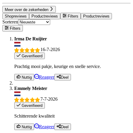
Meer over de zekerheden
Shopreviews
Productreviews
Filters
Productreviews
Sorteren
Filters
Irma De Ruijter
16-7-2026
Geverifieerd
Prachtig mooi pakje, keurige en snelle service.
Reageer
Nuttig
Deel
Emmely Meister
7-7-2026
Geverifieerd
Schitterende kwaliteit
Reageer
Nuttig
Deel