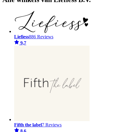
Liefiess
886 Reviews
9,7
Fifth the label
7 Reviews
8,6