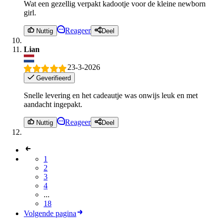
Wat een gezellig verpakt kadootje voor de kleine newborn
girl.
Reageer
Nuttig
Deel
Lian
23-3-2026
Geverifieerd
Snelle levering en het cadeautje was onwijs leuk en met
aandacht ingepakt.
Reageer
Nuttig
Deel
1
2
3
4
...
18
Volgende pagina