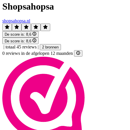
Shopsahopsa
shopsahopsa.nl
De score is:
8,6
De score is:
8,6
|
totaal 45 reviews
|
2 bronnen
0 reviews in de afgelopen 12 maanden