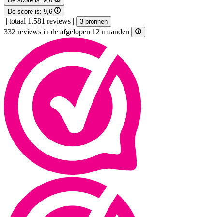
De score is:
9,6
De score is:
9,6
|
totaal 1.581 reviews
|
3 bronnen
332 reviews in de afgelopen 12 maanden