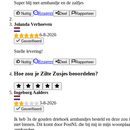
Super blij met armbandje en de zalfjes
Reageer
Nuttig
Deel
Rapporteer
Jolanda Verhoeven
6-8-2026
Geverifieerd
Snelle levering!
Reageer
Nuttig
Deel
Rapporteer
Hoe zou je Zilte Zusjes beoordelen?
Ingeborg Aalders
3-8-2026
Geverifieerd
Ik heb 3x de gouden driehoek armbandjes besteld en deze zou i
niet binnen. Dit komt door PostNL die bij mij in mijn woonpl
armbanden.