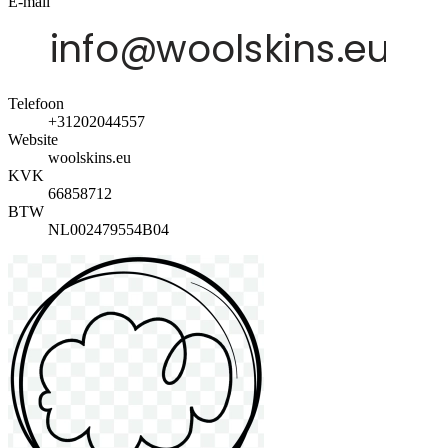
E-mail
Telefoon
+31202044557
Website
woolskins.eu
KVK
66858712
BTW
NL002479554B04