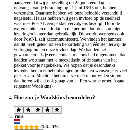
aangeven dat wij je bestelling op 22 juni, één dag na
ontvangst van je bestelling op 21 juni 18:15 uur, hebben
verzonden. Daarmee hebben wij onze beloofde verzendtijd
nageleefd. Helaas hebben wij geen invloed op de snelheid
waarmee PostNL een pakket vervolgens bezorgt. Door de
extreme hitte en de drukte in die periode duurden sommige
leveringen langer dan gebruikelijk. Dit wordt overegens ook
door PostNL zelf gecommuniceerd. We vinden het jammer
dat dit heeft geleid tot een beoordeling van één ster, terwijl de
vertraging buiten onze invloed lag. We hadden het
gewaardeerd als je eerst contact met ons had opgenomen; dan
hadden we graag met je meegedacht of de status van het
pakket voor je nagekeken. We hopen dat je desondanks
tevreden bent met het ontvangen product en wensen je er veel
plezier van. Mocht je het om deze rede retour willen sturen
dan horen wij dat ook graag van je. Een warme groet, Agata
(eigenaar Woolskins)
Hoe zou je Woolskins beoordelen?
Yara
20-6-2026