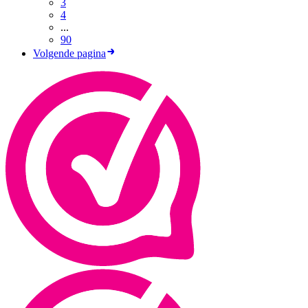
3
4
...
90
Volgende pagina