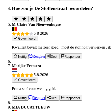
Hoe zou je De Stoffenstraat beoordelen?
M-Claire Van Nieuwenhuyse
5-8-2026
Geverifieerd
Kwaliteit bevalt me zeer goed , moet de stof nog verwerken , ik 
Reageer
Nuttig
Deel
Rapporteer
Marijke Feenstra
5-8-2026
Geverifieerd
Prima stof voor weinig geld.
Reageer
Nuttig
Deel
Rapporteer
MIA DUCATTEEUW