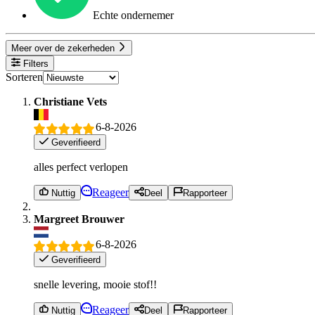
Echte ondernemer
Meer over de zekerheden
Filters
Sorteren
Christiane Vets
6-8-2026
Geverifieerd
alles perfect verlopen
Reageer
Nuttig
Deel
Rapporteer
Margreet Brouwer
6-8-2026
Geverifieerd
snelle levering, mooie stof!!
Reageer
Nuttig
Deel
Rapporteer