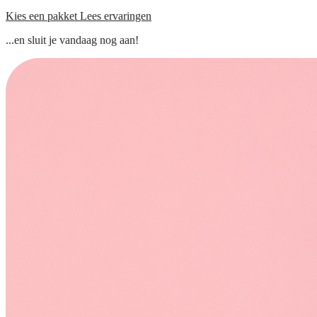
Kies een pakket
Lees ervaringen
...en sluit je vandaag nog aan!