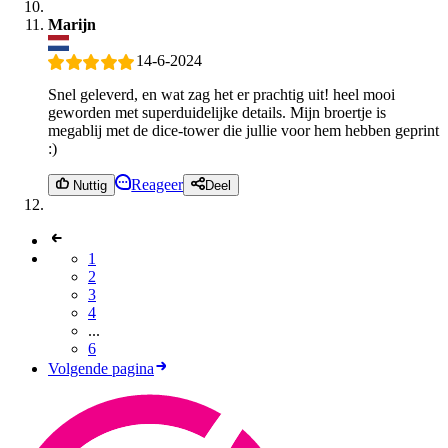
Marijn
14-6-2024
Snel geleverd, en wat zag het er prachtig uit! heel mooi
geworden met superduidelijke details. Mijn broertje is
megablij met de dice-tower die jullie voor hem hebben geprint
:)
Reageer
Nuttig
Deel
1
2
3
4
...
6
Volgende pagina