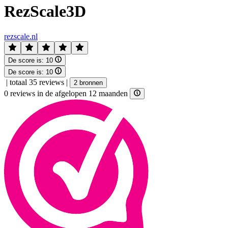
RezScale3D
rezscale.nl
De score is:
10
De score is:
10
|
totaal 35 reviews
|
2 bronnen
0 reviews in de afgelopen 12 maanden