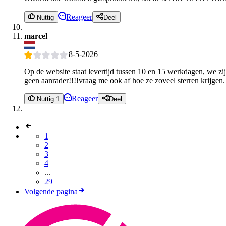
Reageer
Nuttig
Deel
marcel
8-5-2026
Op de website staat levertijd tussen 10 en 15 werkdagen, we zij
geen aanrader!!!!vraag me ook af hoe ze zoveel sterren krijgen. 
Reageer
Nuttig 1
Deel
1
2
3
4
...
29
Volgende pagina