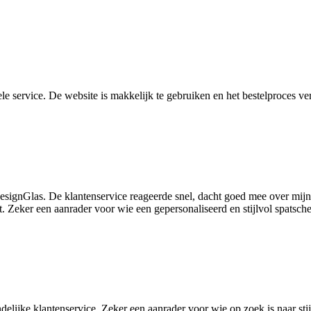
 service. De website is makkelijk te gebruiken en het bestelproces verl
DesignGlas. De klantenservice reageerde snel, dacht goed mee over mi
t. Zeker een aanrader voor wie een gepersonaliseerd en stijlvol spatsch
endelijke klantenservice. Zeker een aanrader voor wie op zoek is naar st