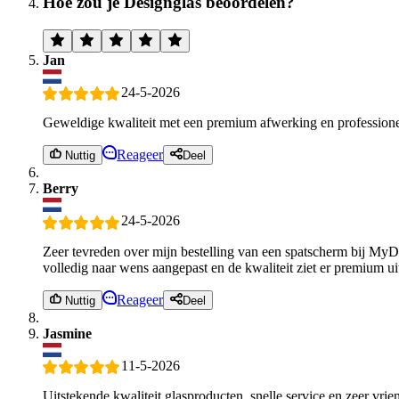
Hoe zou je Designglas beoordelen?
Jan
24-5-2026
Geweldige kwaliteit met een premium afwerking en professionele
Reageer
Nuttig
Deel
Berry
24-5-2026
Zeer tevreden over mijn bestelling van een spatscherm bij My
volledig naar wens aangepast en de kwaliteit ziet er premium ui
Reageer
Nuttig
Deel
Jasmine
11-5-2026
Uitstekende kwaliteit glasproducten, snelle service en zeer vri