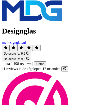
Designglas
mydesignglas.nl
De score is:
9,5
De score is:
9,5
|
totaal 198 reviews
|
1 bron
11 reviews in de afgelopen 12 maanden