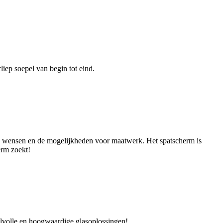
iep soepel van begin tot eind.
jn wensen en de mogelijkheden voor maatwerk. Het spatscherm is
erm zoekt!
ijlvolle en hoogwaardige glasoplossingen!