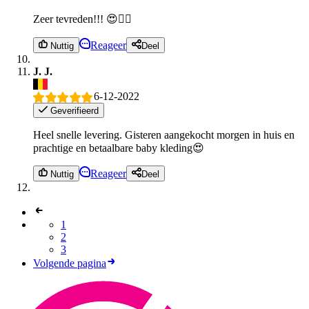
Zeer tevreden!!! 😍👌🏼
Reageer
Nuttig
Deel
J. J.
6-12-2022
Geverifieerd
Heel snelle levering. Gisteren aangekocht morgen in huis en
prachtige en betaalbare baby kleding😍
Reageer
Nuttig
Deel
1
2
3
Volgende pagina