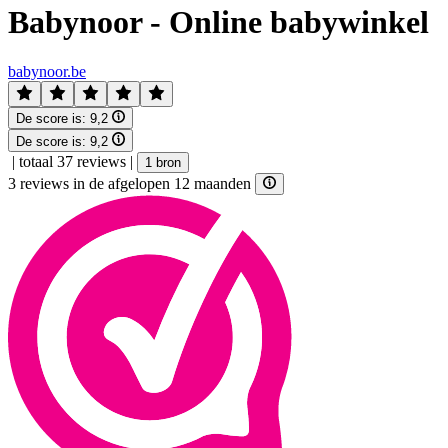
Babynoor - Online babywinkel
babynoor.be
De score is:
9,2
De score is:
9,2
|
totaal 37 reviews
|
1 bron
3 reviews in de afgelopen 12 maanden