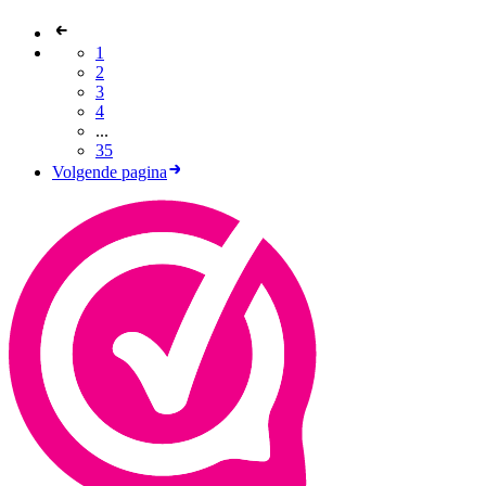
1
2
3
4
...
35
Volgende pagina