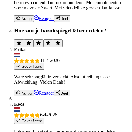
betrouwbaarheid dan ook uitmuntend. Met complimenten
voor mevr. de Zwart. Met vriendelijke groeten Jan Janssen
Reageer
Nuttig
Deel
Hoe zou je barokspiegel® beoordelen?
Erika
11-4-2026
Geverifieerd
Ware sehr sorgfältig verpackt. Absolut reibungslose
Abwicklung. Vielen Dank!
Reageer
Nuttig
Deel
Koos
6-4-2026
Geverifieerd
Uitgebreid ,fantastisch asortiment. Goede persoonlijke,