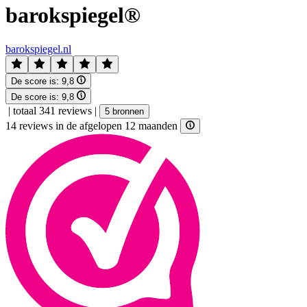
barokspiegel®
barokspiegel.nl
De score is:
9,8
De score is:
9,8
|
totaal 341 reviews
|
5 bronnen
14 reviews in de afgelopen 12 maanden