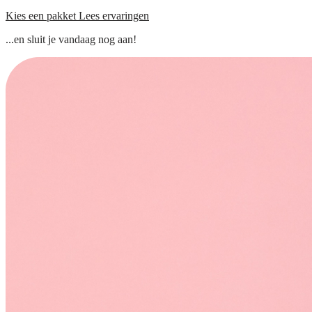
Kies een pakket
Lees ervaringen
...en sluit je vandaag nog aan!