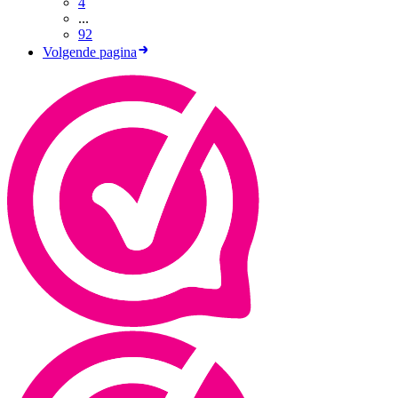
4
...
92
Volgende pagina