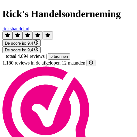
Rick's Handelsonderneming
rickshandel.nl
De score is:
9,4
De score is:
9,4
|
totaal 4.894 reviews
|
5 bronnen
1.180 reviews in de afgelopen 12 maanden