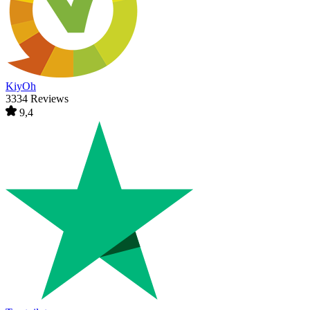
KiyOh
3334 Reviews
9,4