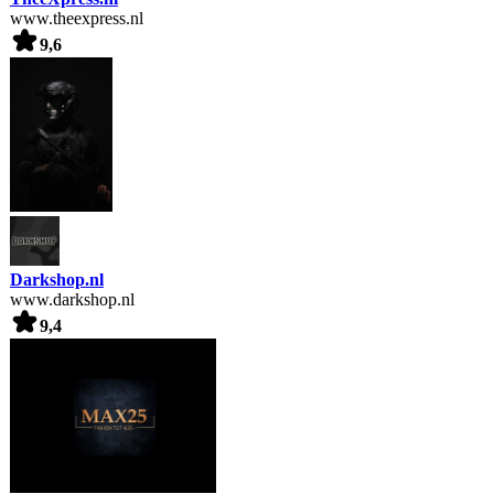
www.theexpress.nl
9,6
Darkshop.nl
www.darkshop.nl
9,4