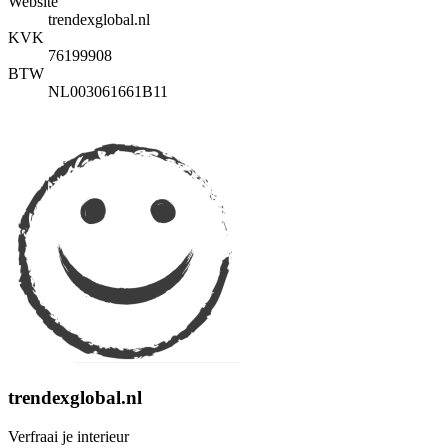
Website
trendexglobal.nl
KVK
76199908
BTW
NL003061661B11
trendexglobal.nl
Verfraai je interieur