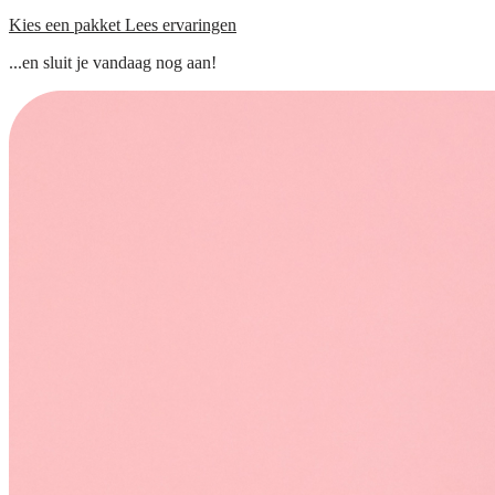
Kies een pakket
Lees ervaringen
...en sluit je vandaag nog aan!