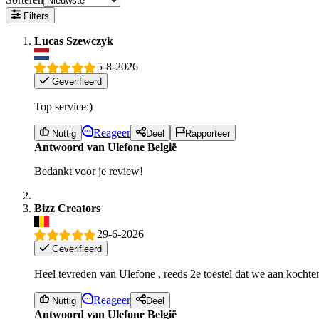
Filters
Lucas Szewczyk
5-8-2026
Geverifieerd
Top service:)
Reageer
Nuttig
Deel
Rapporteer
Antwoord van Ulefone België
Bedankt voor je review!
Bizz Creators
29-6-2026
Geverifieerd
Heel tevreden van Ulefone , reeds 2e toestel dat we aan kochten
Reageer
Nuttig
Deel
Antwoord van Ulefone België