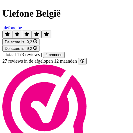
Ulefone België
ulefone.be
De score is:
9,2
De score is:
9,2
|
totaal 173 reviews
|
2 bronnen
27 reviews in de afgelopen 12 maanden