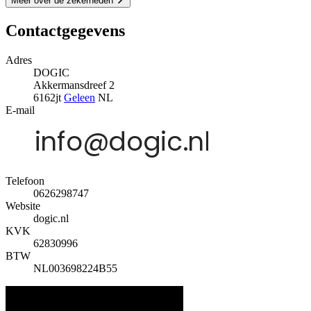
Meer over de zekerheden
Contactgegevens
Adres
DOGIC
Akkermansdreef 2
6162jt
Geleen
NL
E-mail
Telefoon
0626298747
Website
dogic.nl
KVK
62830996
BTW
NL003698224B55