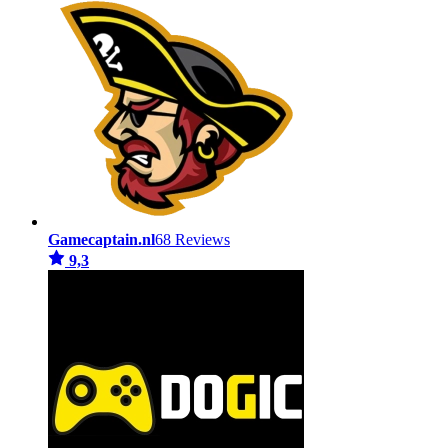
Gamecaptain.nl
68 Reviews
9,3