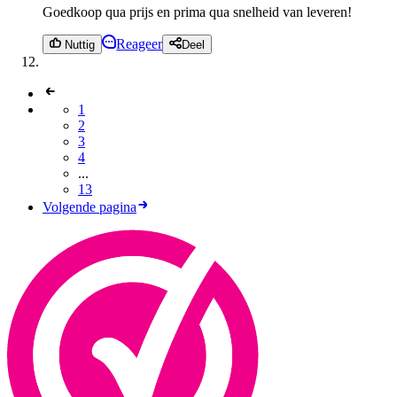
Goedkoop qua prijs en prima qua snelheid van leveren!
Reageer
Nuttig
Deel
1
2
3
4
...
13
Volgende pagina