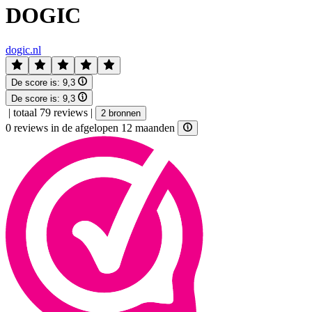
DOGIC
dogic.nl
De score is:
9,3
De score is:
9,3
|
totaal 79 reviews
|
2 bronnen
0 reviews in de afgelopen 12 maanden