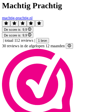
Machtig Prachtig
machtig-prachtig.nl
De score is:
9,9
De score is:
9,9
|
totaal 112 reviews
|
1 bron
30 reviews in de afgelopen 12 maanden