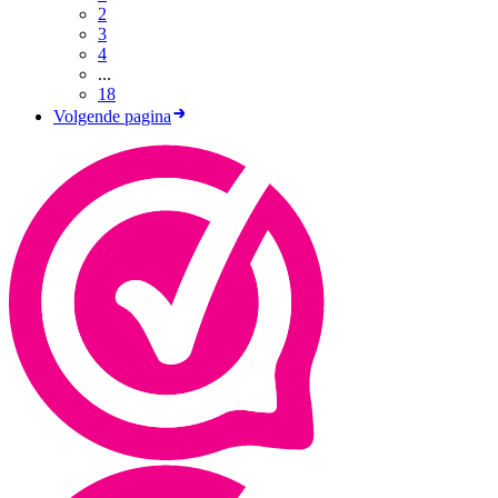
2
3
4
...
18
Volgende pagina