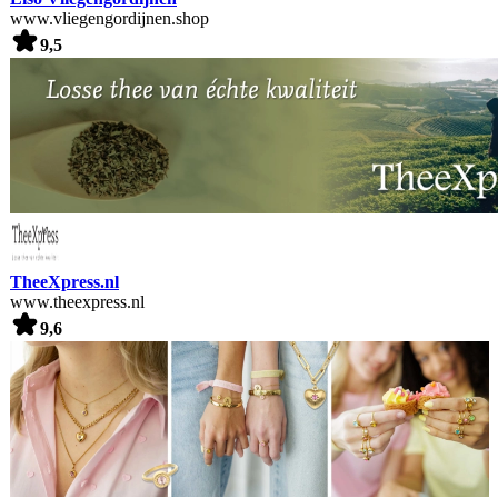
www.vliegengordijnen.shop
9,5
TheeXpress.nl
www.theexpress.nl
9,6