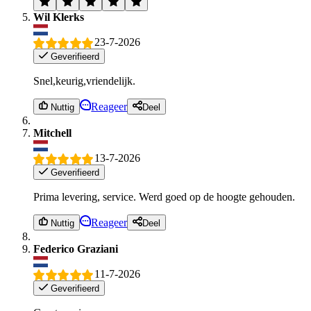
Wil Klerks
23-7-2026
Geverifieerd
Snel,keurig,vriendelijk.
Reageer
Nuttig
Deel
Mitchell
13-7-2026
Geverifieerd
Prima levering, service. Werd goed op de hoogte gehouden.
Reageer
Nuttig
Deel
Federico Graziani
11-7-2026
Geverifieerd