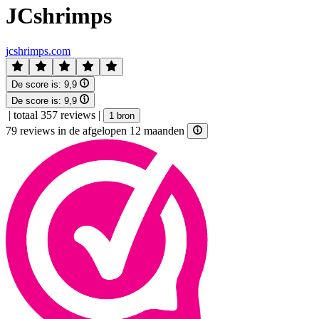
JCshrimps
jcshrimps.com
De score is:
9,9
De score is:
9,9
|
totaal 357 reviews
|
1 bron
79 reviews in de afgelopen 12 maanden