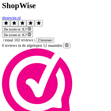
ShopWise
shopwise.nl
De score is:
8,7
De score is:
8,7
|
totaal 102 reviews
|
2 bronnen
0 reviews in de afgelopen 12 maanden