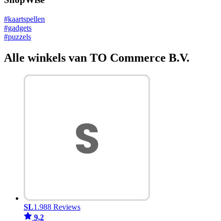
#kaartspellen
#gadgets
#puzzels
Alle winkels van TO Commerce B.V.
SL
1.988 Reviews
9,2