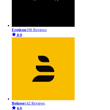
Eroticon
196 Reviews
8,9
Bolusso
142 Reviews
8,9