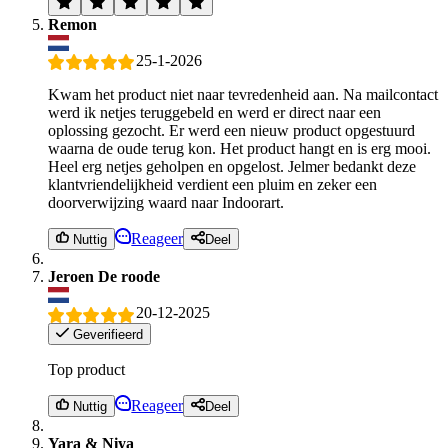
Remon
25-1-2026
Kwam het product niet naar tevredenheid aan. Na mailcontact
werd ik netjes teruggebeld en werd er direct naar een
oplossing gezocht. Er werd een nieuw product opgestuurd
waarna de oude terug kon. Het product hangt en is erg mooi.
Heel erg netjes geholpen en opgelost. Jelmer bedankt deze
klantvriendelijkheid verdient een pluim en zeker een
doorverwijzing waard naar Indoorart.
Reageer
Nuttig
Deel
Jeroen De roode
20-12-2025
Geverifieerd
Top product
Reageer
Nuttig
Deel
Yara & Niya