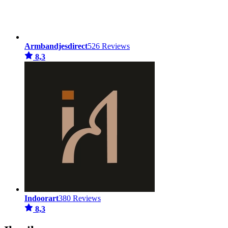
Armbandjesdirect
526 Reviews
8,3
Indoorart
380 Reviews
8,3