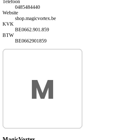
Telefoon
0485484440
Website
shop.magicvortex.be
KVK
BE0662.901.859
BTW
BE0662901859
MagicVortex