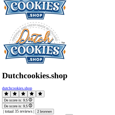
Dutchcookies.shop
dutchcookies.shop
De score is:
9,5
De score is:
9,5
|
totaal 35 reviews
|
2 bronnen