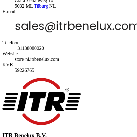
Clara Zetkinweg 10
5032 ML
Tilburg
NL
E-mail
Telefoon
+31138080020
Website
store-nl.itrbenelux.com
KVK
59226765
ITR Benelux B.V.