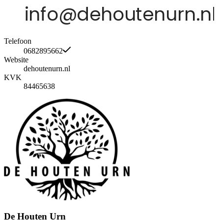
Telefoon
0682895662
Website
dehoutenurn.nl
KVK
84465638
De Houten Urn