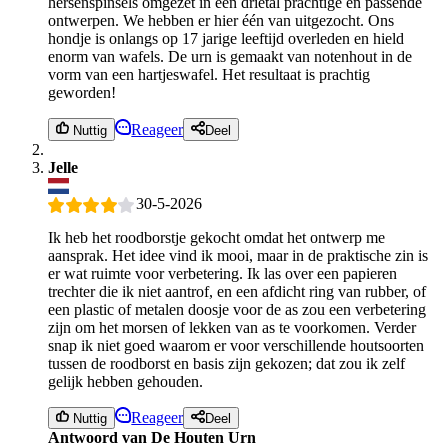
hersenspinsels omgezet in een drietal prachtige en passende
ontwerpen. We hebben er hier één van uitgezocht. Ons
hondje is onlangs op 17 jarige leeftijd overleden en hield
enorm van wafels. De urn is gemaakt van notenhout in de
vorm van een hartjeswafel. Het resultaat is prachtig
geworden!
Reageer
Nuttig
Deel
Jelle
30-5-2026
Ik heb het roodborstje gekocht omdat het ontwerp me
aansprak. Het idee vind ik mooi, maar in de praktische zin is
er wat ruimte voor verbetering. Ik las over een papieren
trechter die ik niet aantrof, en een afdicht ring van rubber, of
een plastic of metalen doosje voor de as zou een verbetering
zijn om het morsen of lekken van as te voorkomen. Verder
snap ik niet goed waarom er voor verschillende houtsoorten
tussen de roodborst en basis zijn gekozen; dat zou ik zelf
gelijk hebben gehouden.
Reageer
Nuttig
Deel
Antwoord van De Houten Urn