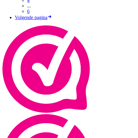
4
...
6
Volgende pagina