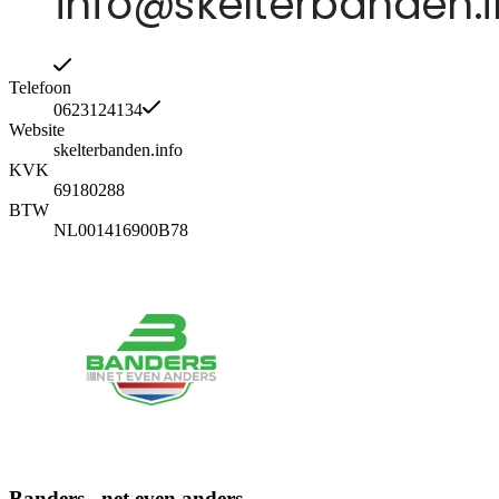
Telefoon
0623124134
Website
skelterbanden.info
KVK
69180288
BTW
NL001416900B78
Banders.. net even anders