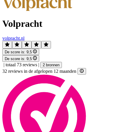
Volpracht
volpracht.nl
De score is:
9,5
De score is:
9,5
|
totaal 73 reviews
|
2 bronnen
32 reviews in de afgelopen 12 maanden