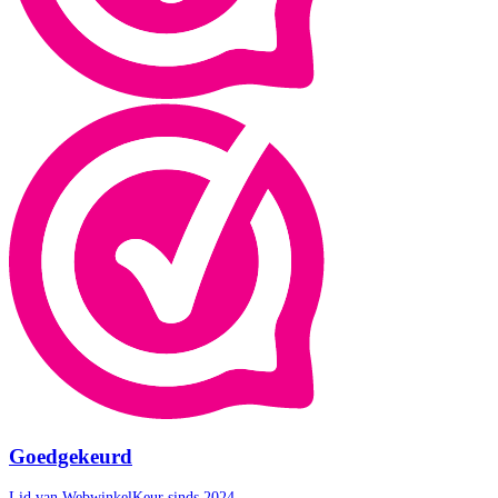
Goedgekeurd
Lid van WebwinkelKeur sinds 2024