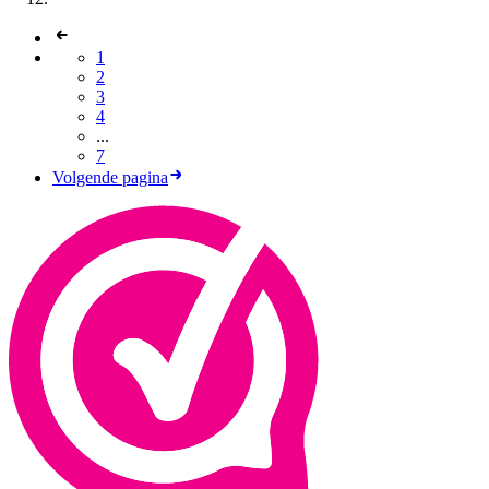
1
2
3
4
...
7
Volgende pagina