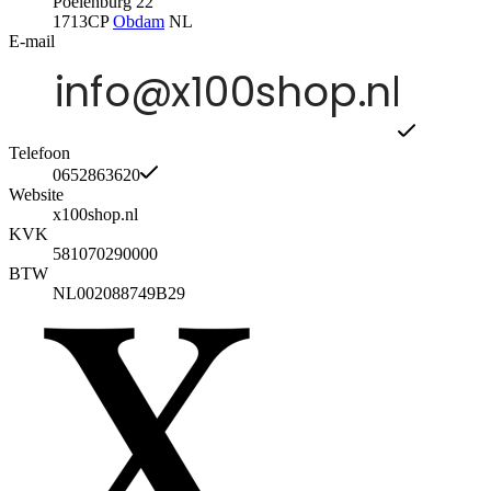
Poelenburg 22
1713CP
Obdam
NL
E-mail
Telefoon
0652863620
Website
x100shop.nl
KVK
581070290000
BTW
NL002088749B29