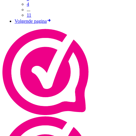
4
...
11
Volgende pagina