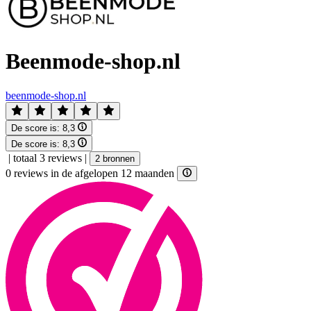
Beenmode-shop.nl
beenmode-shop.nl
De score is:
8,3
De score is:
8,3
|
totaal 3 reviews
|
2 bronnen
0 reviews in de afgelopen 12 maanden