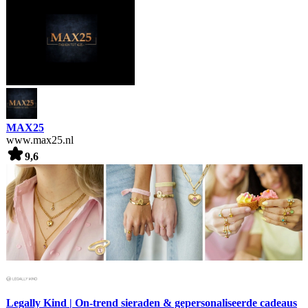
MAX25
www.max25.nl
9,6
Legally Kind | On-trend sieraden & gepersonaliseerde cadeaus