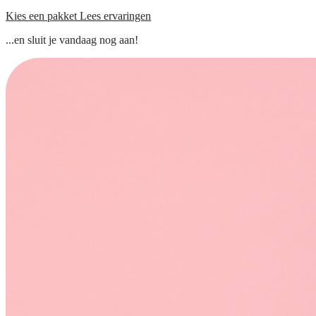
Kies een pakket
Lees ervaringen
...en sluit je vandaag nog aan!