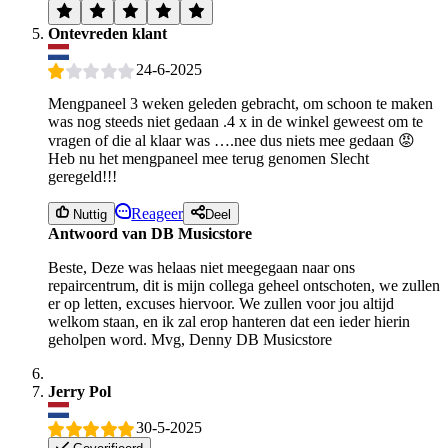
Ontevreden klant
24-6-2025
Mengpaneel 3 weken geleden gebracht, om schoon te maken
was nog steeds niet gedaan .4 x in de winkel geweest om te
vragen of die al klaar was ….nee dus niets mee gedaan 😡
Heb nu het mengpaneel mee terug genomen Slecht
geregeld!!!
Reageer
Nuttig
Deel
Antwoord van DB Musicstore
Beste, Deze was helaas niet meegegaan naar ons
repaircentrum, dit is mijn collega geheel ontschoten, we zullen
er op letten, excuses hiervoor. We zullen voor jou altijd
welkom staan, en ik zal erop hanteren dat een ieder hierin
geholpen word. Mvg, Denny DB Musicstore
Jerry Pol
30-5-2025