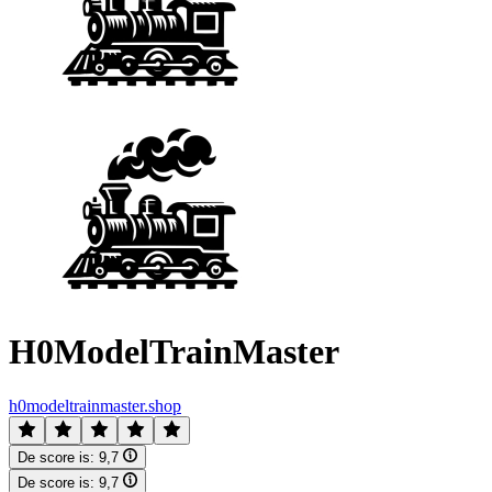
H0ModelTrainMaster
h0modeltrainmaster.shop
De score is:
9,7
De score is:
9,7