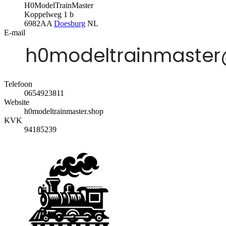
H0ModelTrainMaster
Koppelweg 1 b
6982AA
Doesburg
NL
E-mail
Telefoon
0654923811
Website
h0modeltrainmaster.shop
KVK
94185239