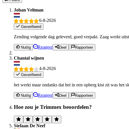
Johan Veltman
6-8-2026
Geverifieerd
Zending volgende dag geleverd, goed verpakt. Zaag werkt uitst
Reageer
Nuttig
Deel
Rapporteer
Chantal wijnen
4-8-2026
Geverifieerd
het werkt maar ondanks dat het in een opberg kist zit was het 
Reageer
Nuttig
Deel
Rapporteer
Hoe zou je Trimmex beoordelen?
Stefaan De Neef