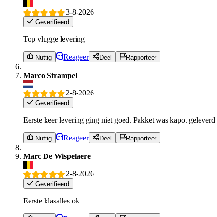
3-8-2026
Geverifieerd
Top vlugge levering
Reageer
Nuttig
Deel
Rapporteer
Marco Strampel
2-8-2026
Geverifieerd
Eerste keer levering ging niet goed. Pakket was kapot geleverd 
Reageer
Nuttig
Deel
Rapporteer
Marc De Wispelaere
2-8-2026
Geverifieerd
Eerste klasalles ok