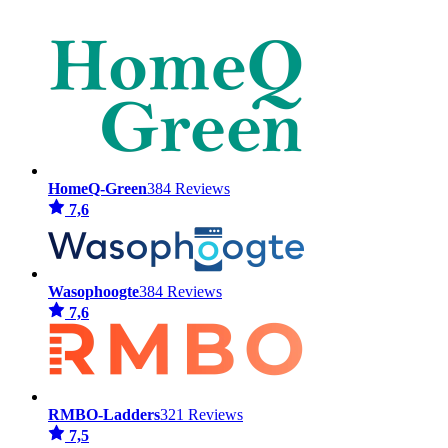
HomeQ-Green
384 Reviews
7,6
Wasophoogte
384 Reviews
7,6
RMBO-Ladders
321 Reviews
7,5