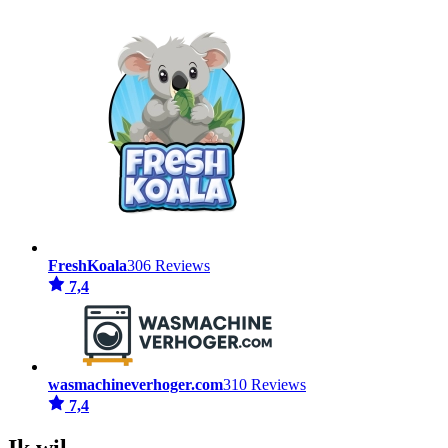
FreshKoala
306 Reviews
7,4
wasmachineverhoger.com
310 Reviews
7,4