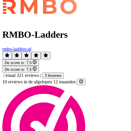
RMBO-Ladders
rmbo-ladders.nl
De score is:
7,5
De score is:
7,5
|
totaal 321 reviews
|
3 bronnen
10 reviews in de afgelopen 12 maanden