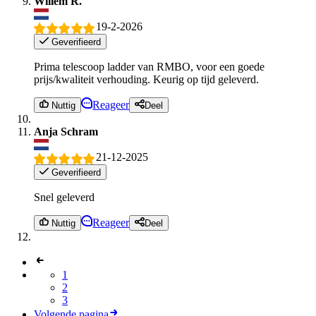
Willem R.
19-2-2026
Geverifieerd
Prima telescoop ladder van RMBO, voor een goede
prijs/kwaliteit verhouding. Keurig op tijd geleverd.
Reageer
Nuttig
Deel
Anja Schram
21-12-2025
Geverifieerd
Snel geleverd
Reageer
Nuttig
Deel
1
2
3
Volgende pagina