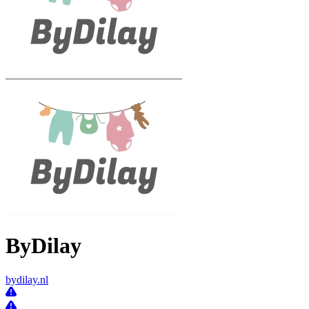
ByDilay
bydilay.nl